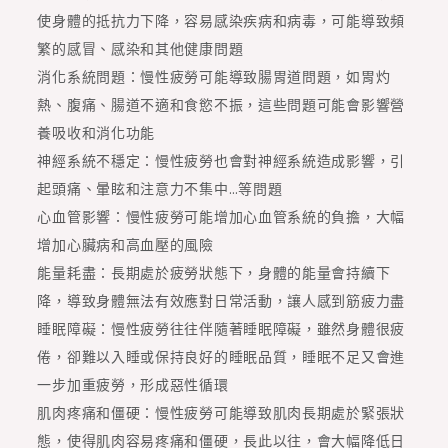
使身體的抵抗力下降，容易感染疾病和病毒，可能導致頻
繁的感冒、感染和其他健康問題
消化系統問題：慢性疲勞可能導致腸胃道問題，如胃灼
熱、腹痛、腸道不適和食慾不振，這些問題可能會影響營
養吸收和消化功能
神經系統不穩定：慢性疲勞也會對神經系統造成影響，引
起頭痛、暈眩和注意力不集中…等問題
心血管影響：慢性疲勞可能增加心血管系統的負擔，大幅
增加心臟病和高血壓的風險
能量耗盡：長期處於疲勞狀態下，身體的能量會持續下
降，導致身體無法有效應對日常活動，讓人感到筋疲力盡
睡眠障礙：慢性疲勞往往伴隨著睡眠障礙，雖然身體很疲
倦，卻難以入睡或保持良好的睡眠品質，睡眠不足又會進
一步加重疲勞，形成惡性循環
肌肉疼痛和僵硬：慢性疲勞可能導致肌肉長期處於緊張狀
態，使得肌肉容易疼痛和僵硬，長此以往，會大幅降低日