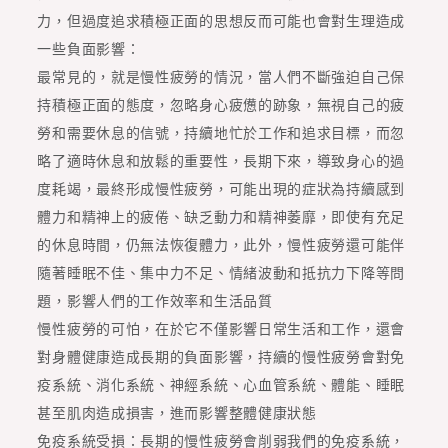
極
力，但過度追求積極正面的思想反而可能也會對生理造成
正
一些負面影響：
面
最常見的，就是慢性疲勞的情況，當人們不斷強迫自己保
對
持積極正面的態度，忽略身心疲憊的跡象，無視自己的疲
生
勞和需要休息的信號，持續地忙於工作和追求目標，而忽
理
略了適時休息和放鬆的重要性，長期下來，導致身心的過
的
度耗竭，最終形成慢性疲勞，可能出現的症狀為持續感到
影
體力和精神上的疲倦、缺乏動力和精神萎靡，即使有充足
響”
的休息時間，仍無法恢復體力，此外，慢性疲勞還可能伴
隨著睡眠不佳、集中力不足、情緒波動和抵抗力下降等問
題，影響人們的工作效率和生活品質
慢性疲勞的可怕，在於它不僅影響日常生活和工作，還會
對身體健康造成長期的負面影響，持續的慢性疲勞會對免
疫系統、消化系統、神經系統、心血管系統、體能、睡眠
甚至肌肉造成損害，進而影響整體健康狀態
免疫系統受損：長期的慢性疲勞會削弱我們的免疫系統，