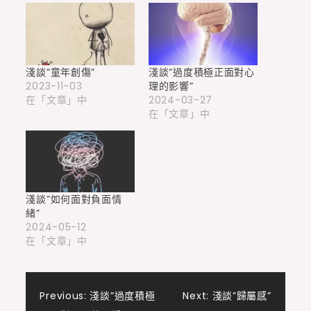
淺談”童年創傷”
淺談”過度積極正面對心
2023-11-03
理的影響”
在「文章」中
2024-03-27
在「文章」中
淺談”如何面對負面情
緒”
2024-05-12
在「文章」中
文
Previous:
淺談”過度積極
Next:
淺談”歸屬感”