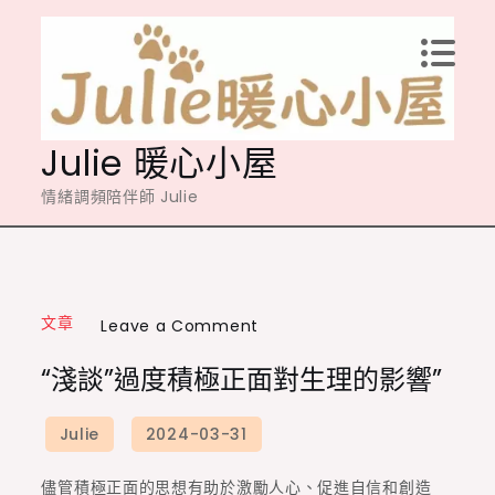
Skip
to
content
Julie 暖心小屋
情緒調頻陪伴師 Julie
文章
on
Leave a Comment
“淺
“淺談”過度積極正面對生理的影響”
談”
過
度
積
儘管積極正面的思想有助於激勵人心、促進自信和創造